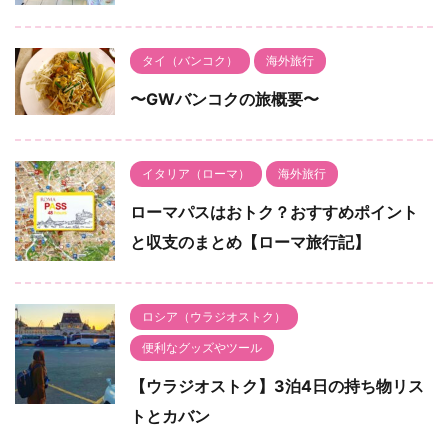
タイ（バンコク）
海外旅行
〜GWバンコクの旅概要〜
イタリア（ローマ）
海外旅行
ローマパスはおトク？おすすめポイント
と収支のまとめ【ローマ旅行記】
ロシア（ウラジオストク）
便利なグッズやツール
【ウラジオストク】3泊4日の持ち物リス
トとカバン