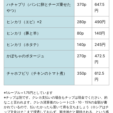
ハチャプリ（パンに卵とチーズ乗せた
370p
647.5
やつ）
円
ヒンカリ（エビ）×2
280p
490円
ヒンカリ（豚と羊）
80p
140円
ヒンカリ（ホタテ）
140p
245円
かぼちゃのポタージュ
270p
472.5
円
チャホフビリ（チキンのトマト煮）
350p
612.5
円
※1ルーブル＝1.75円としています
※チップは別です。クレカ支払いの場合もチップは現金でください、的
なこと言われます。クレカ清算後のレシートに5・10・15%の金額が書
かれているので、払いたかったら置いて席を立ちましょう（ロシアはチ
ップ文化はそこまで浸透しておらず、観光地だと期待される、という感