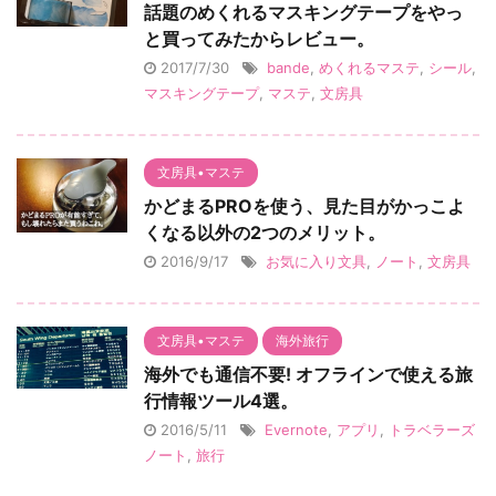
話題のめくれるマスキングテープをやっ
と買ってみたからレビュー。
2017/7/30
bande
,
めくれるマステ
,
シール
,
マスキングテープ
,
マステ
,
文房具
文房具•マステ
かどまるPROを使う、見た目がかっこよ
くなる以外の2つのメリット。
2016/9/17
お気に入り文具
,
ノート
,
文房具
文房具•マステ
海外旅行
海外でも通信不要! オフラインで使える旅
行情報ツール4選。
2016/5/11
Evernote
,
アプリ
,
トラベラーズ
ノート
,
旅行