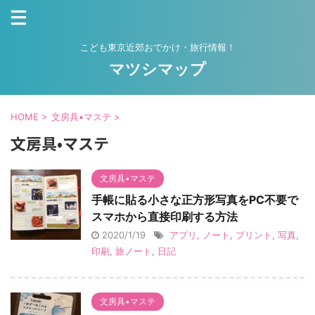
こども東京近郊おでかけ・旅行情報！
マツシマップ
HOME
>
文房具•マステ
>
文房具•マステ
文房具•マステ
手帳に貼る小さな正方形写真をPC不要で
スマホから直接印刷する方法
2020/1/19
アプリ
,
ノート
,
プリント
,
写真
,
印刷
,
旅ノート
,
日記
文房具•マステ