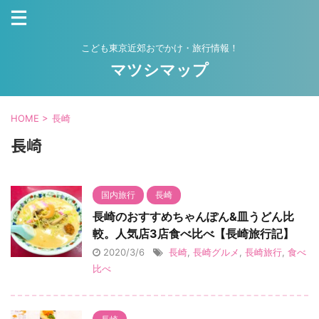
こども東京近郊おでかけ・旅行情報！
マツシマップ
HOME
>
長崎
長崎
国内旅行
長崎
長崎のおすすめちゃんぽん&皿うどん比
較。人気店3店食べ比べ【長崎旅行記】
2020/3/6
長崎
,
長崎グルメ
,
長崎旅行
,
食べ
比べ