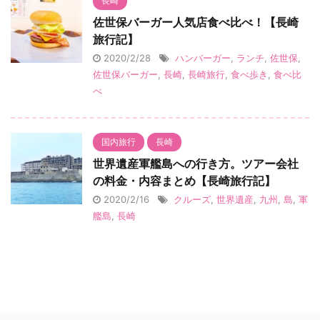
長崎
佐世保バーガー人気店食べ比べ！【長崎
旅行記】
2020/2/28
ハンバーガー
,
ランチ
,
佐世保
,
佐世保バーガー
,
長崎
,
長崎旅行
,
食べ歩き
,
食べ比
べ
国内旅行
長崎
世界遺産軍艦島への行き方。ツアー会社
の料金・内容まとめ【長崎旅行記】
2020/2/16
クルーズ
,
世界遺産
,
九州
,
島
,
軍
艦島
,
長崎