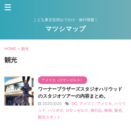
こども東京近郊おでかけ・旅行情報！
マツシマップ
HOME
>
観光
観光
アメリカ（ロサンゼルス）
ワーナーブラザーズスタジオハリウッド
のスタジオツアーの内容まとめ。
2020/3/20
DC
,
アメコミ
,
アメリカ
,
ハリウ
ッド
,
ハリポタ
,
ロサンゼルス
,
旅行記
,
映画
,
観光
,
観光スポット