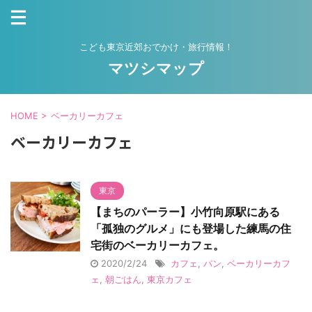
こども東京近郊おでかけ・旅行情報！
マツシマップ
HOME
>
ベーカリーカフェ
ベーカリーカフェ
東京
【まちのパーラー】小竹向原駅にある
「孤独のグルメ」にも登場した練馬の住
宅街のベーカリーカフェ。
2020/2/24
カフェ
,
パン
,
ベーカリーカフ
ェ
,
朝ごはん
,
東京カフェ