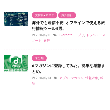
文房具•マステ
海外旅行
海外でも通信不要! オフラインで使える旅
行情報ツール4選。
2016/5/11
Evernote
,
アプリ
,
トラベラーズ
ノート
,
旅行
未分類
dマガジンに登録してみた。簡単な感想ま
とめ。
2016/5/10
アプリ
,
マガジン
,
情報収集
,
雑
誌