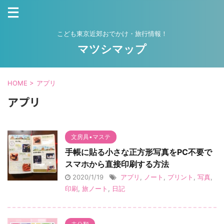
こども東京近郊おでかけ・旅行情報！
マツシマップ
HOME
>
アプリ
アプリ
文房具•マステ
手帳に貼る小さな正方形写真をPC不要で
スマホから直接印刷する方法
2020/1/19
アプリ
,
ノート
,
プリント
,
写真
,
印刷
,
旅ノート
,
日記