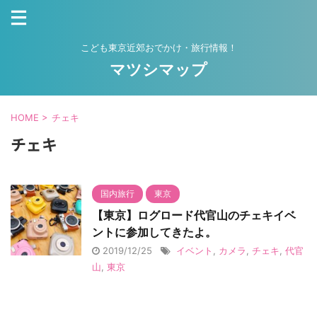
こども東京近郊おでかけ・旅行情報！
マツシマップ
HOME
>
チェキ
チェキ
国内旅行
東京
【東京】ログロード代官山のチェキイベ
ントに参加してきたよ。
2019/12/25
イベント
,
カメラ
,
チェキ
,
代官
山
,
東京