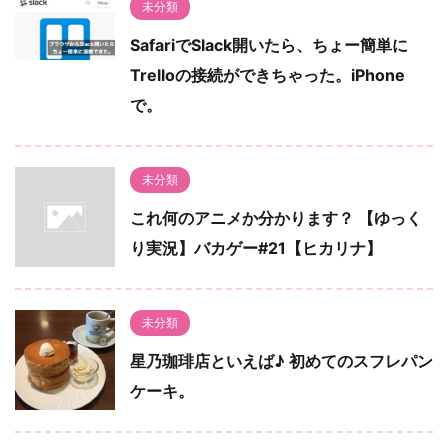
未分類
SafariでSlack開いたら、ちょー簡単に
Trelloの接続ができちゃった。iPhone
で。
未分類
これ何のアニメか分かります？ 【ゆっく
り実況】バカゲー#21【ヒカリナ】
未分類
星乃珈琲店といえば♪ 初めてのスフレパン
ケーキ。