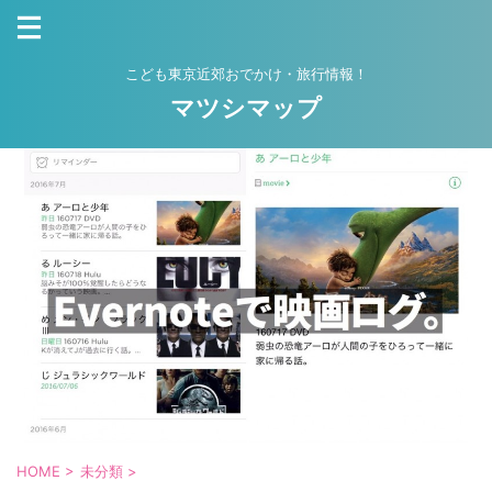
こども東京近郊おでかけ・旅行情報！
マツシマップ
HOME
>
未分類
>